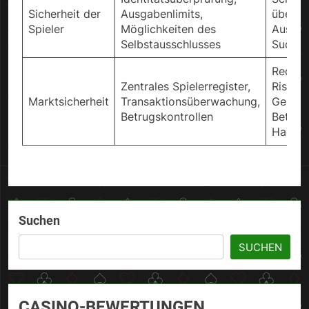
Sicherheit der
Ausgabenlimits,
übermä
Spieler
Möglichkeiten des
Ausgab
Selbstausschlusses
Suchta
Reduzi
Zentrales Spielerregister,
Risike
Marktsicherheit
Transaktionsüberwachung,
Geldwä
Betrugskontrollen
Betrug
Hackin
Suchen
SUCHEN
CASINO-BEWERTUNGEN