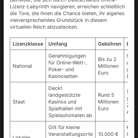
Lizenz-Labyrinth navigieren, erreichen schließlich
die Tore, die ihnen die Chance bieten, ihr eigenes
vielversprechendes Grundstück in diesem
virtuellen Reich abzustecken.
Lizenzklasse
Umfang
Gebühren
Bed
Genehmigungen
Spie
Bis zu 2
für Online-Wett-,
auto
National
Millionen
Poker- und
gete
Euro
Kasinoseiten
Deut
Deckt
Stan
landgestützte
Rund 5
gene
Staat
Kasinos und
Millionen
Zone
Spielhallen mit
Euro
Auto
Spielautomaten ab
Gilt für kleine
Kom
Veranstaltungsorte
10.000 €
Gene
Lokales