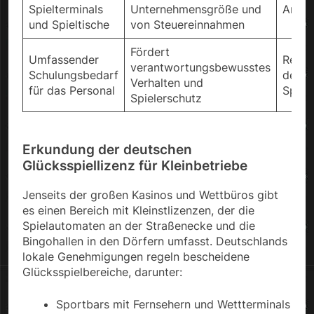
Spielterminals
Unternehmensgröße und
Angeb
und Spieltische
von Steuereinnahmen
Fördert
Umfassender
Reduz
verantwortungsbewusstes
Schulungsbedarf
des p
Verhalten und
für das Personal
Spiel
Spielerschutz
Erkundung der deutschen
Glücksspiellizenz für Kleinbetriebe
Jenseits der großen Kasinos und Wettbüros gibt
es einen Bereich mit Kleinstlizenzen, der die
Spielautomaten an der Straßenecke und die
Bingohallen in den Dörfern umfasst. Deutschlands
lokale Genehmigungen regeln bescheidene
Glücksspielbereiche, darunter:
Sportbars mit Fernsehern und Wettterminals