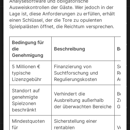
Analysesoftware und obligatorische
Ausweiskontrollen der Gäste. Wer jedoch in der
Lage ist, diese Anforderungen zu erfüllen, erhält
einen Schlüssel, der die Tore zu opulenten
Spielpalästen öffnet, die Reichtum versprechen.
Bedingung für
die
Beschreibung
Begr
Genehmigung
5 Millionen €
Finanzierung von
Sorgt
typische
Suchtforschung und
Resso
Lizenzgebühr
Regulierungskosten
Aufsi
Standort auf
Verhindert die
Besch
genehmigte
Ausbreitung außerhalb
Zuga
Spielzonen
der überwachten Bereiche
Glück
beschränkt
Mindestquoten
Sicherstellung einer
für
rentablen
Verein