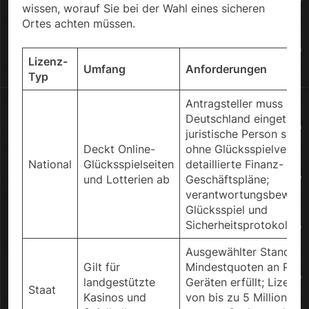
wissen, worauf Sie bei der Wahl eines sicheren
Ortes achten müssen.
Lizenz-
Umfang
Anforderungen
Typ
Antragsteller muss eine
Deutschland eingetrag
juristische Person sein;
Deckt Online-
ohne Glücksspielvergeh
National
Glücksspielseiten
detaillierte Finanz- und
und Lotterien ab
Geschäftspläne;
verantwortungsbewuss
Glücksspiel und
Sicherheitsprotokolle
Ausgewählter Standort,
Gilt für
Mindestquoten an Plat
landgestützte
Geräten erfüllt; Lizenz
Staat
Kasinos und
von bis zu 5 Millionen 