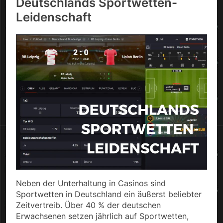
Deutschlands Sportwetten-
Leidenschaft
Neben der Unterhaltung in Casinos sind
Sportwetten in Deutschland ein äußerst beliebter
Zeitvertreib. Über 40 % der deutschen
Erwachsenen setzen jährlich auf Sportwetten,