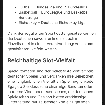
Fußball – Bundesliga und 2. Bundesliga
Basketball – EuroLeague und Basketball
Bundesliga
Eishockey – Deutsche Eishockey Liga
Dank der regulierten Sportwettengesetze können
die Deutschen sowohl online als auch im
Einzelhandel in einem verantwortungsvollen und
geschützten Umfeld wetten.
Reichhaltige Slot-Vielfalt
Spielautomaten sind der beliebteste Zeitvertreib
deutscher Spieler und verdanken ihre Beliebtheit
einer unglaublichen Vielfalt an Spielmöglichkeiten.
Egal, ob Sie klassische einarmige Banditen oder
moderne Videoabenteuer suchen, die deutschen
Spieleseiten und Casinos bieten erstklassige
Unterhaltung mit Tausenden von einzigartigen