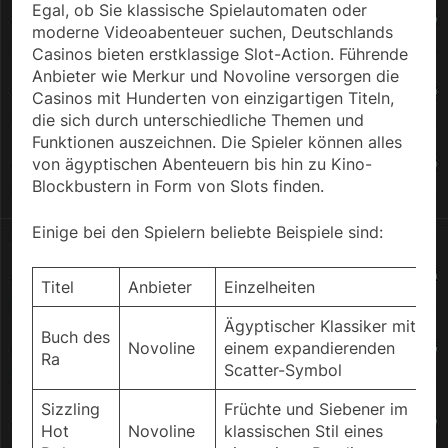
Egal, ob Sie klassische Spielautomaten oder
moderne Videoabenteuer suchen, Deutschlands
Casinos bieten erstklassige Slot-Action. Führende
Anbieter wie Merkur und Novoline versorgen die
Casinos mit Hunderten von einzigartigen Titeln,
die sich durch unterschiedliche Themen und
Funktionen auszeichnen. Die Spieler können alles
von ägyptischen Abenteuern bis hin zu Kino-
Blockbustern in Form von Slots finden.
Einige bei den Spielern beliebte Beispiele sind:
Titel
Anbieter
Einzelheiten
Ägyptischer Klassiker mit
Buch des
Novoline
einem expandierenden
Ra
Scatter-Symbol
Sizzling
Früchte und Siebener im
Hot
Novoline
klassischen Stil eines