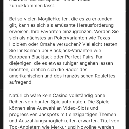
zurückkommen lässt.
Bei so vielen Möglichkeiten, die es zu erkunden
gilt, kann es sich als amüsante Herausforderung
erweisen, Ihre Favoriten einzugrenzen. Werden Sie
sich als nächstes an Pokervarianten wie Texas
Hold’em oder Omaha versuchen? Vielleicht testen
Sie Ihr Können bei Blackjack-Varianten wie
European Blackjack oder Perfect Pairs. Für
diejenigen, die es etwas ruhiger angehen lassen
möchten, drehen sich die Räder des
amerikanischen und des französischen Roulettes
aufregend.
Natürlich wäre kein Casino vollständig ohne
Reihen von bunten Spielautomaten. Die Spieler
können eine Auswahl an Video-Slots und
progressiven Jackpots mit einzigartigen Themen
und Auszahlungsmöglichkeiten erwarten. Titel von
Top-Anbietern wie Merkur und Novoline werden