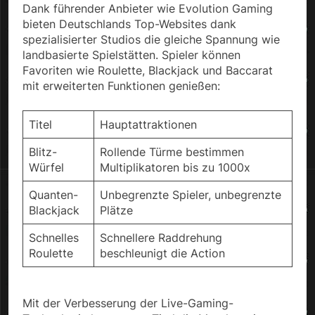
Dank führender Anbieter wie Evolution Gaming
bieten Deutschlands Top-Websites dank
spezialisierter Studios die gleiche Spannung wie
landbasierte Spielstätten. Spieler können
Favoriten wie Roulette, Blackjack und Baccarat
mit erweiterten Funktionen genießen:
Titel
Hauptattraktionen
Blitz-
Rollende Türme bestimmen
Würfel
Multiplikatoren bis zu 1000x
Quanten-
Unbegrenzte Spieler, unbegrenzte
Blackjack
Plätze
Schnelles
Schnellere Raddrehung
Roulette
beschleunigt die Action
Mit der Verbesserung der Live-Gaming-