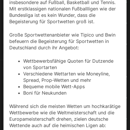
insbesondere auf Fußball, Basketball und Tennis.
Mit erstklassigen nationalen Fußballligen wie der
Bundesliga ist es kein Wunder, dass die
Begeisterung für Sportwetten groß ist.
Große Sportwettenanbieter wie Tipico und Bwin
befeuern die Begeisterung für Sportwetten in
Deutschland durch ihr Angebot:
Wettbewerbsfähige Quoten für Dutzende
von Sportarten
Verschiedene Wettarten wie Moneyline,
Spread, Prop-Wetten und mehr
Bequeme mobile Wett-Apps
Boni für Neukunden
Während sich die meisten Wetten um hochkarätige
Wettbewerbe wie die Weltmeisterschaft und die
Europameisterschaft drehen, zielen deutsche
Wettende auch auf die heimischen Ligen ab: