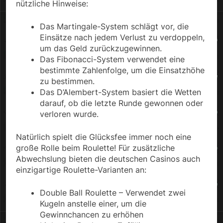
nützliche Hinweise:
Das Martingale-System schlägt vor, die
Einsätze nach jedem Verlust zu verdoppeln,
um das Geld zurückzugewinnen.
Das Fibonacci-System verwendet eine
bestimmte Zahlenfolge, um die Einsatzhöhe
zu bestimmen.
Das D’Alembert-System basiert die Wetten
darauf, ob die letzte Runde gewonnen oder
verloren wurde.
Natürlich spielt die Glücksfee immer noch eine
große Rolle beim Roulette! Für zusätzliche
Abwechslung bieten die deutschen Casinos auch
einzigartige Roulette-Varianten an:
Double Ball Roulette – Verwendet zwei
Kugeln anstelle einer, um die
Gewinnchancen zu erhöhen